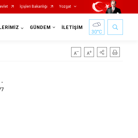
evlet
İçişleri Bakanlığı
Yozgat
LERİMİZ
GÜNDEM
İLETİŞİM
30
°C
AN
 -
77
Başiskele
Darıca
Çayırova
Dilovası