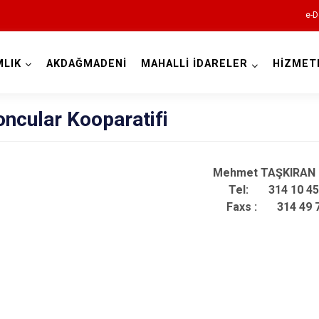
e-D
LIK
AKDAĞMADENİ
MAHALLİ İDARELER
HİZMET
Kocaeli
ncular Kooparatifi
Mehmet TAŞKIR
Tel: 314 10 45
Faxs : 314 49 
Gebze
Gölcük
Kandıra
Karamürsel