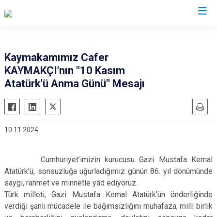
Kocaeli
Kaymakamımız Cafer
KAYMAKÇI'nın "10 Kasım
Gebze
Başiskele
Atatürk'ü Anma Günü" Mesajı
Gölcük
Darıca
Kandıra
Çayırova
Karamürsel
Dilovası
10.11.2024
Körfez
İzmit
Derince
Kartepe
Cumhuriyet’imizin kurucusu Gazi Mustafa Kemal
Atatürk’ü, sonsuzluğa uğurladığımız günün 86. yıl dönümünde
saygı, rahmet ve minnetle yâd ediyoruz.
Türk milleti, Gazi Mustafa Kemal Atatürk'ün önderliğinde
verdiği şanlı mücadele ile bağımsızlığını muhafaza, milli birlik