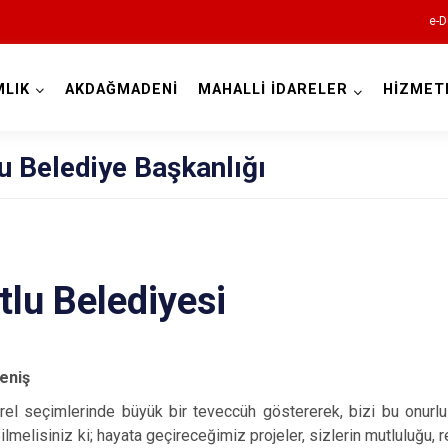
e-D
LIK
AKDAĞMADENİ
MAHALLİ İDARELER
HİZMET
Kocaeli
u Belediye Başkanlığı
lu Belediyesi
Gebze
Gölcük
eniş
Kandıra
rel seçimlerinde büyük bir teveccüh göstererek, bizi bu onurl
Karamürsel
Bilmelisiniz ki; hayata geçireceğimiz projeler, sizlerin mutluluğu,