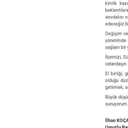
kimlik kaz
beklentiler
sevdalısı o
edeceğiz.İl
Değişim ve 
yönetimde s
sağlam bir 
İlçemizi, S
vatandaşın 
El birliği,
olduğu düze
getirmek, s
Büyük düşün
sunuyorum.
İlha
Umut