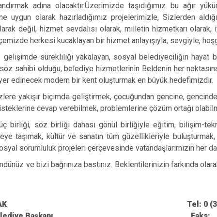
andırmak adına olacaktır.Üzerimizde taşıdığımız bu ağır yükün
Körfez
ine uygun olarak hazırladığımız projelerimizle, Sizlerden ald
Derince
larak değil, hizmet sevdalısı olarak, milletin hizmetkarı olarak
çemizde herkesi kucaklayan bir hizmet anlayışıyla, sevgiyle, hoşgö
gelişimde sürekliliği yakalayan, sosyal belediyeciliğin hayat b
öz sahibi olduğu, belediye hizmetlerinin Beldenin her noktasına
yer edinecek modern bir kent oluşturmak en büyük hedefimizdir.
izlere yakışır biçimde geliştirmek, çocuğundan gencine, gencinde
isteklerine cevap verebilmek, problemlerine çözüm ortağı olabilm
 güç birliği, söz birliği dahası gönül birliğiyle eğitim, bilişim-
ye taşımak, kültür ve sanatın tüm güzellikleriyle buluşturmak, 
osyal sorumluluk projeleri çerçevesinde vatandaşlarımızın her 
dünüz ve bizi bağrınıza bastınız. Beklentilerinizin farkında olar
n KOÇAK Tel: 0 (354) 343
lu Belediye Başkanı Faks: 34