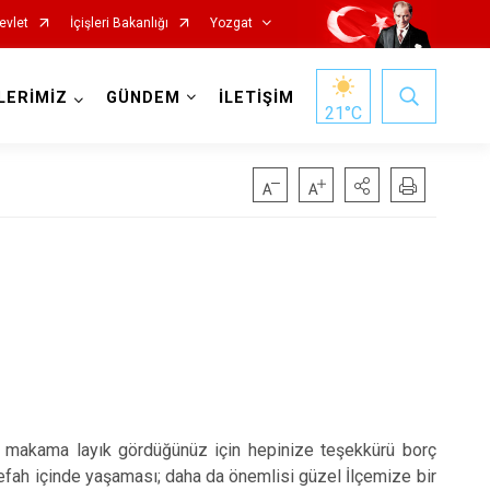
evlet
İçişleri Bakanlığı
Yozgat
LERİMİZ
GÜNDEM
İLETİŞİM
21
°C
Başiskele
Darıca
Çayırova
u makama layık gördüğünüz için hepinize teşekkürü borç
Dilovası
 refah içinde yaşaması; daha da önemlisi güzel İlçemize bir