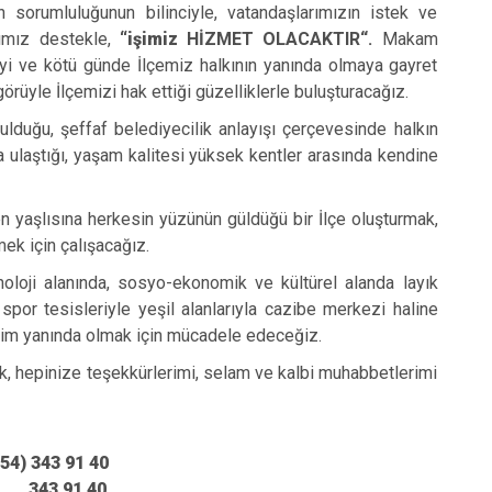
 sorumluluğunun bilinciyle, vatandaşlarımızın istek ve
İzmit
ığımız destekle,
“işimiz
HİZMET OLACAKTIR“.
Makam
Kartepe
, iyi ve kötü günde İlçemiz halkının yanında olmaya gayret
rüyle İlçemizi hak ettiği güzelliklerle buluşturacağız.
ulduğu, şeffaf belediyecilik anlayışı çerçevesinde halkın
 ulaştığı, yaşam kalitesi yüksek kentler arasında kendine
n yaşlısına herkesin yüzünün güldüğü bir İlçe oluşturmak,
ek için çalışacağız.
teknoloji alanında, sosyo-ekonomik ve kültürel alanda layık
spor tesisleriyle yeşil alanlarıyla cazibe merkezi haline
daim yanında olmak için mücadele edeceğiz.
ak, hepinize teşekkürlerimi, selam ve kalbi muhabbetlerimi
 91 40
3 91 40