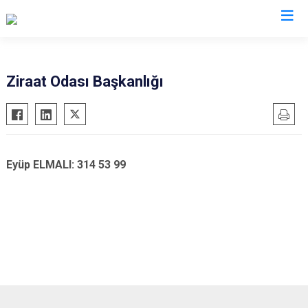
Kocaeli
Ziraat Odası Başkanlığı
Gebze
Başiskele
Gölcük
Darıca
Kandıra
Çayırova
Eyüp ELMALI: 314 53 99
Karamürsel
Dilovası
Körfez
İzmit
Derince
Kartepe